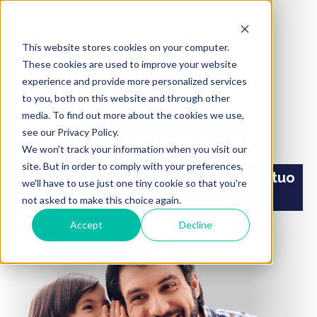
This website stores cookies on your computer.
These cookies are used to improve your website
experience and provide more personalized services
to you, both on this website and through other
Non crederai
media. To find out more about the cookies we use,
see our Privacy Policy.
alle tue orecchie.
We won't track your information when you visit our
site. But in order to comply with your preferences,
La miglior tecnologia al servizio del tuo
we'll have to use just one tiny cookie so that you're
udito.
not asked to make this choice again.
Accept
Decline